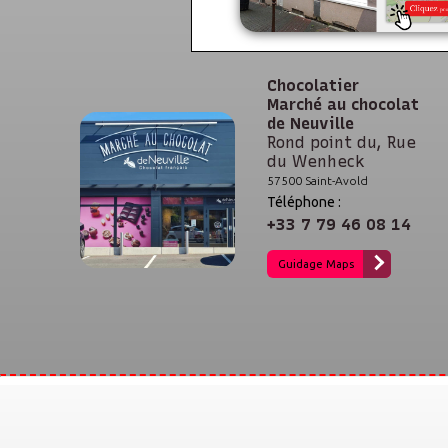
Chocolatier
Marché au chocolat
de Neuville
Rond point du, Rue
du Wenheck
57500 Saint-Avold
Téléphone :
+33 7 79 46 08 14
Guidage Maps