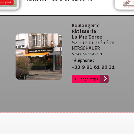
Boulangerie
Pâtisserie
La Mie Dorée
52 rue du Général
HIRSCHAUER
57500 Saint-Avold
Téléphone :
+33 9 81 61 96 31
Guidage Maps