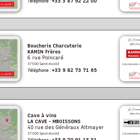
+33 3 87 92 22 00
Téléphone :
Boucherie Charcuterie
KAMIN Frères
6 rue Poincaré
57500 Saint-Avold
+33 9 82 73 71 65
Téléphone :
Cave à vins
LA CAVE - MBOISSONS
40 rue des Généraux Altmayer
57500 Saint-Avold
+33 9 70 91 13 31