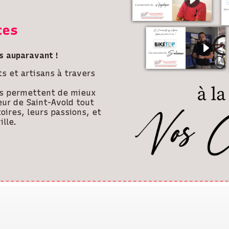
ces
 auparavant !
s et artisans à travers
us permettent de mieux
œur de Saint-Avold tout
oires, leurs passions, et
lle.