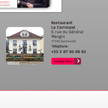
Restaurant
Le Carrousel
6 rue du Général
Mangin
57500 Saint-Avold
Téléphone :
+33 3 87 90 66 92
Guidage Maps